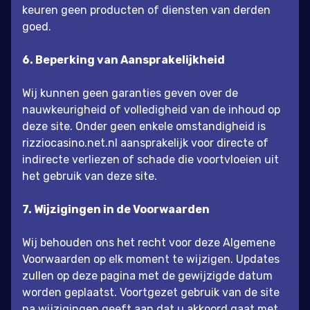
keuren geen producten of diensten van derden
goed.
6. Beperking van Aansprakelijkheid
Wij kunnen geen garanties geven over de
nauwkeurigheid of volledigheid van de inhoud op
deze site. Onder geen enkele omstandigheid is
rizziocasino.net.nl aansprakelijk voor directe of
indirecte verliezen of schade die voortvloeien uit
het gebruik van deze site.
7. Wijzigingen in de Voorwaarden
Wij behouden ons het recht voor deze Algemene
Voorwaarden op elk moment te wijzigen. Updates
zullen op deze pagina met de gewijzigde datum
worden geplaatst. Voortgezet gebruik van de site
na wijzigingen geeft aan dat u akkoord gaat met