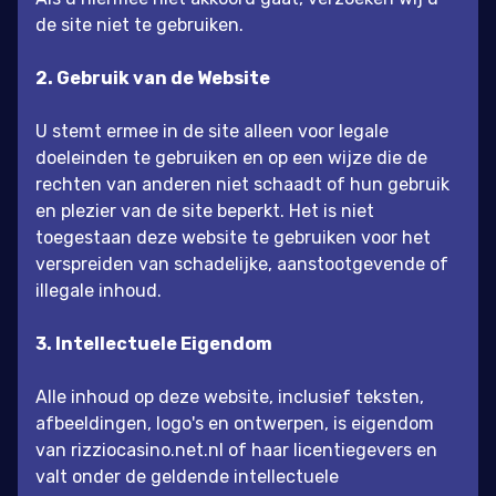
de site niet te gebruiken.
2. Gebruik van de Website
U stemt ermee in de site alleen voor legale
doeleinden te gebruiken en op een wijze die de
rechten van anderen niet schaadt of hun gebruik
en plezier van de site beperkt. Het is niet
toegestaan deze website te gebruiken voor het
verspreiden van schadelijke, aanstootgevende of
illegale inhoud.
3. Intellectuele Eigendom
Alle inhoud op deze website, inclusief teksten,
afbeeldingen, logo's en ontwerpen, is eigendom
van rizziocasino.net.nl of haar licentiegevers en
valt onder de geldende intellectuele